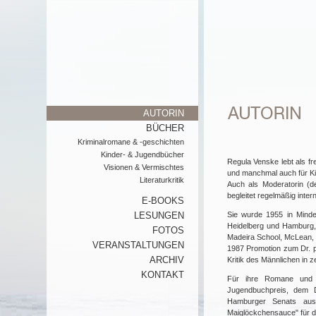
AUTORIN
BÜCHER
Kriminalromane & -geschichten
Kinder- & Jugendbücher
Regula Venske lebt als fr
Visionen & Vermischtes
und manchmal auch für Ki
Literaturkritik
Auch als Moderatorin (d
begleitet regelmäßig inter
E-BOOKS
LESUNGEN
Sie wurde 1955 in Minde
Heidelberg und Hamburg,
FOTOS
Madeira School, McLean, V
VERANSTALTUNGEN
1987 Promotion zum Dr. ph
ARCHIV
Kritik des Männlichen in 
KONTAKT
Für ihre Romane und 
Jugendbuchpreis, dem D
Hamburger Senats ausg
Maiglöckchensauce" für d