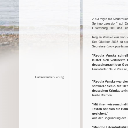
2003 folgte die Kinderbu
Springprozession" auf Ei
Luxemburg, 2010 das Trio
Regula Venske war von 2
Seit Oktober 2015 ist si
Secretary
(
www.pen-intern
"Regula Venske schreib
leistet sich vertrackt
deutschsprachigen Gege
Frankfurter Neue Presse,
Datenschutzerklärung
"Regula Venske war vier 
schwarze Seele. Mit 10 
deutschen Krimiautorin
Radio Bremen
"Mit ihren wissenschaft
Texten hat sich die Ham
gesichert."
Aus der Begründung der 
"Manche Literaturkritik